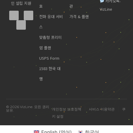
카카오톡:
인 설립 지원
호
관
VizLine
전화 응대 서비
가격 & 플랜
스
맞춤형 프리미
엄 플랜
USPS Form
1583 한국 대
행
© 2026 VizLine. 모든 권리
|
|
개인정보 보호정책
서비스 이용약관
쿠
보유.
키 설정
English
(
영어
)
한국어