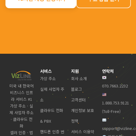
서비스
지원
연락처
가상 주소
회사 소개
미국 내 한국어
070.7663.2232
실제 사업자 주
블로그
비즈니스 인프
라 서비스 #1
소
고객센터
1.888.753.9121
가상 주소 · 실
클라우드 전화
개인정보 보호
(Toll-Free)
제 사업자 주소
· 클라우드 전
& PBX
정책
화
support@vizline.
핸드폰 인증 번
서비스 이용약
셀러 인증 · 법