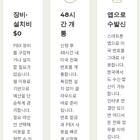
장비·
48시
앱으로
설치비
간 개
수발신
$0
통
스마트폰
앱으로 미
PBX 장비
신청 후
국 번호를
를 구입하
48시간 내
그대로 사
거나 설치
미국 전화
용합니다.
할 필요가
번호를 개
한국에서
없습니다.
통합니다.
도 수신·발
월 이용료
복잡한 설
신이 가능
기반으로
치 없이 클
합니다.
예산을 단
라우드로
인터넷 연
순하게 관
바로 준비
결만 있으
리합니다.
됩니다.
면 어디서
필요 라인
번호 발급
든 전화 업
만 선택해
과 PBX 사
무를 이어
비용을 조
용을 빠르
갑니다.
정할 수 있
게 시작하