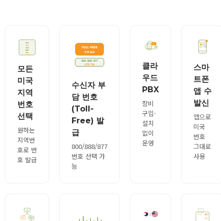
클라
스마
모든
우드
트폰
미국
수신자 부
PBX
앱 수
지역
담 번호
발신
장비
번호
(Toll-
구입·
선택
앱으로
Free) 발
설치
미국
원하는
급
없이
번호
지역번
운영
800/888/877
그대로
호로 번
번호 선택 가
사용
호 발급
능