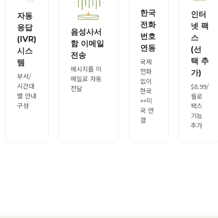
한국
인터
자동
전화
넷 팩
응답
음성사서
번호
스
(IVR)
함 이메일
연동
(선
시스
전송
택 추
국제
템
메시지를 이
전화
가)
부서/
메일로 자동
없이
시간대
$8.99/
전달
한국
별 안내
월로
↔미
구성
팩스
국 연
기능
결
추가