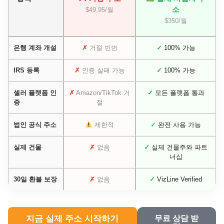
소
$49.95/월
$350/월
은행 계좌 개설
✗
거절 빈번
✓
100% 가능
IRS 등록
✗
인증 실패 가능
✓
100% 가능
셀러 플랫폼 인
✗
Amazon/TikTok 거
✓
모든 플랫폼 통과
증
절
법인 공식 주소
제한적
✓
완전 사용 가능
실제 건물
✗
없음
✓
실제 건물주와 파트
너십
30일 환불 보장
✗
없음
✓
VizLine Verified
지금 실제 주소 시작하기
무료 상담 받