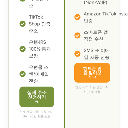
(Non-VoIP)
소
Amazon·TikTok·Inst
TikTok
인증
Shop 인증
주소
스마트폰 앱
직접 수신
은행·IRS
100% 통과
SMS → 이메
보장
일 자동 전송
우편물 스
핸드폰 인
증 알아보
캔/이메일
기 →
전송
인증 목적 사용 권장 · 48
실제 주소
시간 내 개통
신청하기
→
현재 제공: DE · CA · NJ ·
GA · 30일 환불 보장