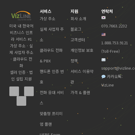
서비스
지원
연락처
가상 주소
회사 소개
미국 내 한국어
070.7663.2232
실제 사업자 주
블로그
비즈니스 인프
라 서비스 #1
소
고객센터
1.888.753.9121
가상 주소 · 실
클라우드 전화
개인정보 보호
(Toll-Free)
제 사업자 주소
· 클라우드 전
& PBX
정책
화
support@vizline.
핸드폰 인증 번
서비스 이용약
셀러 인증 · 법
카카오톡:
인 설립 지원
호
관
VizLine
전화 응대 서비
가격 & 플랜
스
맞춤형 프리미
엄 플랜
USPS Form