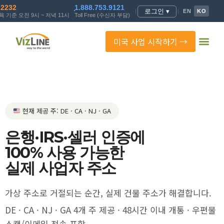
.2232
1.888.753.9121
로그인 ▾
|
|
EN
KO
 기준 오전 9시 ~ 저녁 11시
Toll Free (수신자 부담)
미국 사업 시작하기 →
현재 제공 주: DE · CA · NJ · GA
은행·IRS·셀러 인증에
100% 사용 가능한
실제 사업자 주소
가상 주소로 거절되는 순간, 실제 건물 주소가 해결합니다.
DE · CA · NJ · GA 4개 주 제공 · 48시간 이내 개통 · 우편물
스캔/이메일 전송 포함