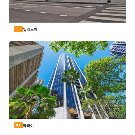
일리노이
IL
하와이
HI