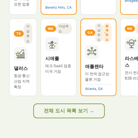
Bridgew
요한 업종
Beverly Hills, CA
가
실
가
가상주
WA
NV
상
제
상
소
GA
TX
주
주
주
소
소
소
시애틀
라스
스
테크·SaaS 업종
애틀랜타
댈러스
미국 거점
전시·컨
미 전역 접근성·
항공·통신·
B2B 리
물류 거점
산업 지역
확장
Atlanta, GA
전체 도시 목록 보기 →