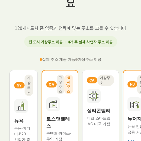
요
120개+ 도시 중 업종과 전략에 맞는 주소를 고를 수 있습니다
전 도시 가상주소 제공 · 4개 주 실제 사업자 주소 제공
실제 주소 제공 가능
가상주소 제공
가
실
가
가상주
CA
상
제
상
소
CA
NJ
NY
주
주
주
소
소
소
실리콘밸리
테크·스타트업
로스앤젤레
뉴저
뉴욕
·VC 미국 거점
스
뉴욕 인
금융·미디
금융 거
콘텐츠·커머스·
어·B2B —
무역 거점
신뢰가 중