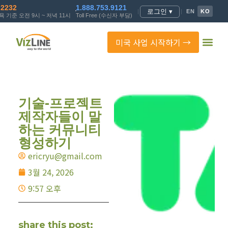
.2232
1.888.753.9121
로그인 ▾
|
|
EN
KO
 기준 오전 9시 ~ 저녁 11시
Toll Free (수신자 부담)
미국 사업 시작하기 →
기술-프로젝트
제작자들이 말
하는 커뮤니티
형성하기
ericryu@gmail.com
3월 24, 2026
9:57 오후
share this post: