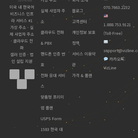
미국 내 한국어
070.7663.2232
실제 사업자 주
블로그
비즈니스 인프
라 서비스 #1
소
고객센터
1.888.753.9121
가상 주소 · 실
클라우드 전화
개인정보 보호
(Toll-Free)
제 사업자 주소
· 클라우드 전
& PBX
정책
화
support@vizline.
핸드폰 인증 번
서비스 이용약
셀러 인증 · 법
카카오톡:
인 설립 지원
호
관
VizLine
전화 응대 서비
가격 & 플랜
스
맞춤형 프리미
엄 플랜
USPS Form
1583 한국 대