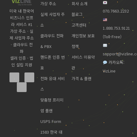
가상 주소
회사 소개
미국 내 한국어
070.7663.2232
실제 사업자 주
블로그
비즈니스 인프
라 서비스 #1
소
고객센터
1.888.753.9121
가상 주소 · 실
클라우드 전화
개인정보 보호
(Toll-Free)
제 사업자 주소
· 클라우드 전
& PBX
정책
화
support@vizline.
핸드폰 인증 번
서비스 이용약
셀러 인증 · 법
카카오톡:
인 설립 지원
호
관
VizLine
전화 응대 서비
가격 & 플랜
스
맞춤형 프리미
엄 플랜
USPS Form
1583 한국 대