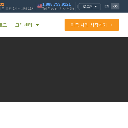
232
1.888.753.9121
로그인 ▾
|
|
EN
KO
준 오전 9시 ~ 저녁 11시
Toll Free (수신자 부담)
로그
고객센터
미국 사업 시작하기 →