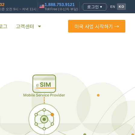
232
1.888.753.9121
로그인 ▾
|
|
EN
KO
준 오전 9시 ~ 저녁 11시
Toll Free (수신자 부담)
로그
고객센터
미국 사업 시작하기 →