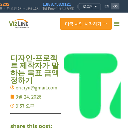
.2232
1.888.753.9121
로그인 ▾
|
|
EN
KO
 기준 오전 9시 ~ 저녁 11시
Toll Free (수신자 부담)
미국 사업 시작하기 →
디자인-프로젝
트 제작자가 말
하는 목표 금액
정하기
ericryu@gmail.com
3월 24, 2026
9:57 오후
share this post: