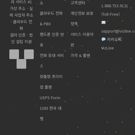
라 서비스 #1
소
고객센터
1.888.753.9121
가상 주소 · 실
클라우드 전화
개인정보 보호
(Toll-Free)
제 사업자 주소
· 클라우드 전
& PBX
정책
화
support@vizline.
핸드폰 인증 번
서비스 이용약
셀러 인증 · 법
카카오톡:
인 설립 지원
호
관
VizLine
전화 응대 서비
가격 & 플랜
스
맞춤형 프리미
엄 플랜
USPS Form
1583 한국 대
행