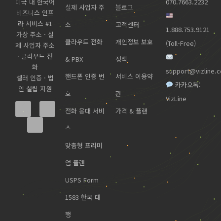
미국 내 한국어
070.7663.2232
실제 사업자 주
블로그
비즈니스 인프
라 서비스 #1
소
고객센터
1.888.753.9121
가상 주소 · 실
클라우드 전화
개인정보 보호
(Toll-Free)
제 사업자 주소
· 클라우드 전
& PBX
정책
화
support@vizline.
핸드폰 인증 번
서비스 이용약
셀러 인증 · 법
카카오톡:
인 설립 지원
호
관
VizLine
전화 응대 서비
가격 & 플랜
스
맞춤형 프리미
엄 플랜
USPS Form
1583 한국 대
행