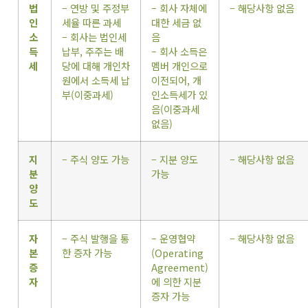
법
– 연방 및 주정부
– 회사 자체에
– 해당사항 없음
인
세율 따른 과세
대한 세금 없
소
– 회사는 법인세
음
득
납부, 주주는 배
– 회사 소득은
세
당에 대해 개인차
멤버 개인으로
원에서 소득세 납
이전되어, 개
부(이중과세)
인소득세가 있
음(이중과세
없음)
지
– 주식 양도 가능
– 지분 양도
– 해당사항 없음
분
가능
양
도
자
– 주식 발행을 통
– 운영협약
– 해당사항 없음
본
한 증자 가능
(Operating
증
Agreement)
자
에 의한 지분
증자 가능