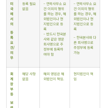
미
등록 필요
– 연락사무소 요
– 연락사무소 요
국
없음
건 이외의 행위
건 이외의 행위
에
를 하는 경우, 해
를 하는 경우, 해
서
외법인이나 현
외법인이나 현
의
지법인으로 등
지법인으로 등
록
록
등
– 반드시 한국본
록
– 한국본사와 다
사와 같은 영문
요
른 회사명으로
회사명으로 주
건/
주정부에 등록
정부에 등록하
의
가능
여야 함
무
회
해당 사항
해외 영업은 해
현지법인이 책
계
없음
외법인이 책임.
임
장
부
등
보
관