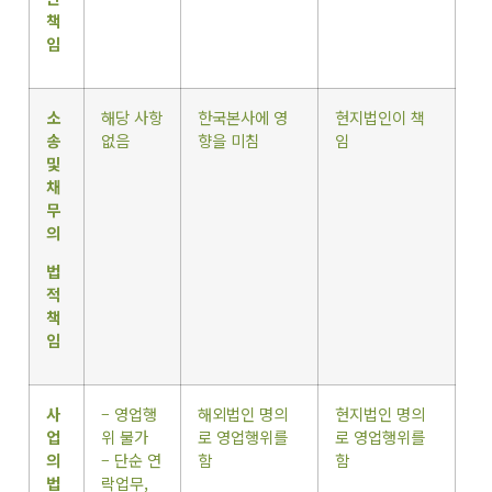
책
임
소
해당 사항
한국본사에 영
현지법인이 책
송
없음
향을 미침
임
및
채
무
의
법
적
책
임
사
– 영업행
해외법인 명의
현지법인 명의
업
위 불가
로 영업행위를
로 영업행위를
의
– 단순 연
함
함
법
락업무,