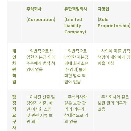
주식회사
유한책임회사
자영업
(Corporation)
(Limited
(Sole
Liability
Proprietorship)
Company)
개
– 일반적으로 납
– 일반적으로
– 사업에 따른 법적
인
입한 자본금 외에
납입한 자본금
책임이 개인에게 영
차
주주에게 법적 책
외에 회사소유
향을 미침
원
임이 없음
주(멤버)들에
책
대한 법적 책
임
임이 없음
행
– 이사진 선출 및
– 주식회사와
– 주식회사와 같은
정
경영진 선출, 매
같은 보관 관
보관 관리 의무가
적
년 이사회 소집
리의 의무가
없음
요
및 관련 서류 보
상대적으로 거
구
관 의무
의 없음
사