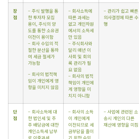
장
– 주식 발행을 통
– 회사소득에
– 관리가 쉽고 빠른
점
한 투자자 모집
따른 과세는
의사결정에 따른 수
용이, 주식의 양
없고 개인차원
행
도를 통한 소유권
에서의 소득세
이전이 용이함
만 있음
– 회사 수입의 적
– 주식회사와
절한 분산을 통하
달리 매년 이
여 세금 절세가
사회 및 회의
가능함
록 관리가 필
요 없음
– 회사의 법적책
– 회사의 법적
임이 개인에게 영
책임이 개인에
향을 미치지 않음
게 영향을 미
치지 아니함
단
– 회사소득에 대
– 회사의 소득
– 사업에 관련된 소
점
한 법인세 및 주
이 개인에게
송시 개인의 다른
주 배당금에 대한
이전되므로 세
재산에 영향을 미침
개인소득세 납부
금부담을 줄이
로 이중과세
기 위한 수입