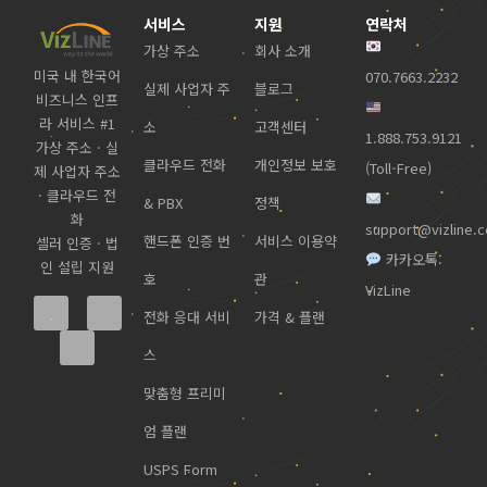
서비스
지원
연락처
가상 주소
회사 소개
미국 내 한국어
070.7663.2232
실제 사업자 주
블로그
비즈니스 인프
라 서비스 #1
소
고객센터
1.888.753.9121
가상 주소 · 실
클라우드 전화
개인정보 보호
(Toll-Free)
제 사업자 주소
· 클라우드 전
& PBX
정책
화
support@vizline.
핸드폰 인증 번
서비스 이용약
셀러 인증 · 법
카카오톡:
인 설립 지원
호
관
VizLine
전화 응대 서비
가격 & 플랜
스
맞춤형 프리미
엄 플랜
USPS Form