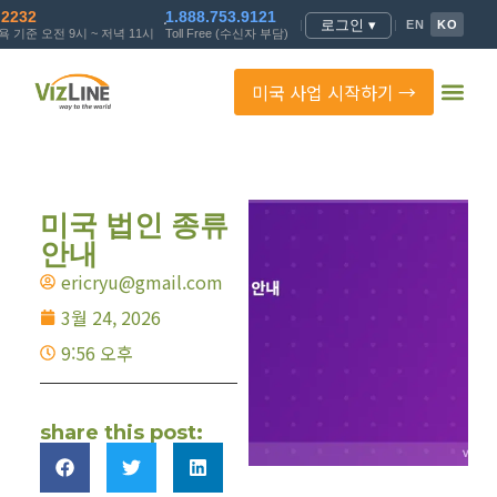
.2232
1.888.753.9121
로그인 ▾
|
|
EN
KO
 기준 오전 9시 ~ 저녁 11시
Toll Free (수신자 부담)
미국 사업 시작하기 →
미국 법인 종류
안내
ericryu@gmail.com
3월 24, 2026
9:56 오후
share this post: