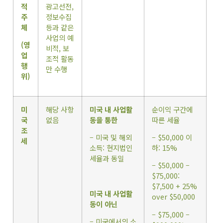
적
광고선전,
주
정보수집
체
등과 같은
사업의 예
(영
비적, 보
업
조적 활동
행
만 수행
위)
미
해당 사항
미국 내 사업활
순이익 구간에
국
없음
동을 통한
따른 세율
조
– 미국 및 해외
– $50,000 이
세
소득: 현지법인
하: 15%
세율과 동일
– $50,000 –
$75,000:
$7,500 + 25%
미국 내 사업활
over $50,000
동이 아닌
– $75,000 –
– 미국에서의 소