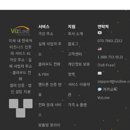
서비스
지원
연락처
가상 주소
회사 소개
미국 내 한국어
070.7663.2232
실제 사업자 주
블로그
비즈니스 인프
라 서비스 #1
소
고객센터
1.888.753.9121
가상 주소 · 실
클라우드 전화
개인정보 보호
(Toll-Free)
제 사업자 주소
· 클라우드 전
& PBX
정책
화
support@vizline.
핸드폰 인증 번
서비스 이용약
셀러 인증 · 법
카카오톡:
인 설립 지원
호
관
VizLine
전화 응대 서비
가격 & 플랜
스
맞춤형 프리미