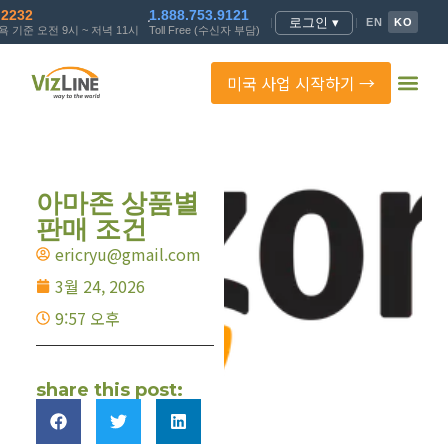
.2232
1.888.753.9121
로그인 ▾
|
|
EN
KO
 기준 오전 9시 ~ 저녁 11시
Toll Free (수신자 부담)
미국 사업 시작하기 →
아마존 상품별
판매 조건
ericryu@gmail.com
3월 24, 2026
9:57 오후
share this post: