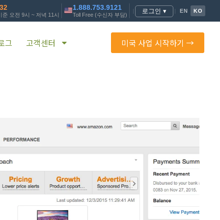
232
1.888.753.9121
로그인 ▾
|
|
EN
KO
준 오전 9시 ~ 저녁 11시
Toll Free (수신자 부담)
로그
고객센터
미국 사업 시작하기 →