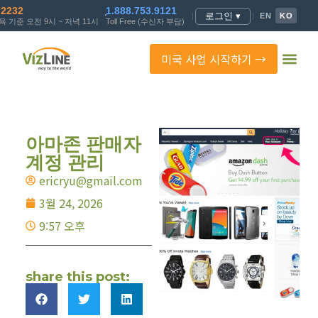
.2232
1.888.753.9121
로그인 ▾
|
|
EN
KO
 기준 오전 9시 ~ 저녁 11시
Toll Free (수신자 부담)
미국 사업 시작하기 →
아마존 판매자
계정 관리
ericryu@gmail.com
3월 24, 2026
9:57 오후
share this post: