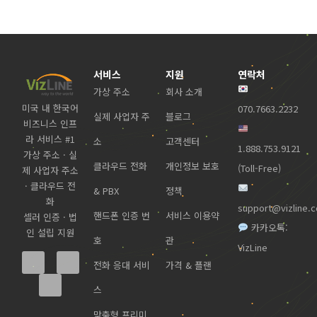
서비스
지원
연락처
가상 주소
회사 소개
미국 내 한국어
070.7663.2232
실제 사업자 주
블로그
비즈니스 인프
라 서비스 #1
소
고객센터
1.888.753.9121
가상 주소 · 실
클라우드 전화
개인정보 보호
(Toll-Free)
제 사업자 주소
· 클라우드 전
& PBX
정책
화
support@vizline.
핸드폰 인증 번
서비스 이용약
셀러 인증 · 법
카카오톡:
인 설립 지원
호
관
VizLine
전화 응대 서비
가격 & 플랜
스
맞춤형 프리미