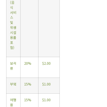
(음
식
서비
스
및
위생
시설
용품
포
함)
보석
20%
$2.00
류
부엌
15%
$1.00
여행
15%
$1.00
용