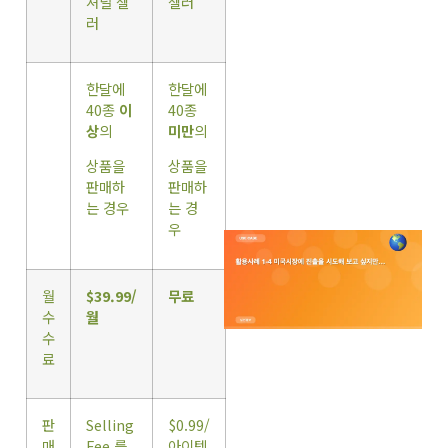
셔널 셀
셀러
러
한달에
한달에
40종
이
40종
상
의
미만
의
상품을
상품을
판매하
판매하
는 경우
는 경
우
월
$39.99/
무료
수
월
수
료
판
Selling
$0.99/
매
Fee 를
아이템