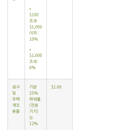
•
$100
초과
$1,000
이하 :
10%
•
$1,000
초과:
6%
공구
기본
$1.00
및
15%
주택
파워툴
개조
(전동
용품
기기)
는
12%