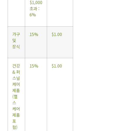
$1,000
초과 :
6%
가구
15%
$1.00
및
장식
건강
15%
$1.00
& 퍼
스널
케어
제품
(핼
스
케어
제품
포
함)