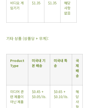
비디오 게
$1.35
$1.35
해당
임기기
사항
없음
기타 상품 (상품당 + 무게):
Product
미국내 기
미국내 특
국
Type
본 배송
송
제
배
송
미디어 관
$0.45 +
$0.65 +
해
련 제품이
$0.05/lb.
$0.10/lb.
당
아닌 제품
사
항