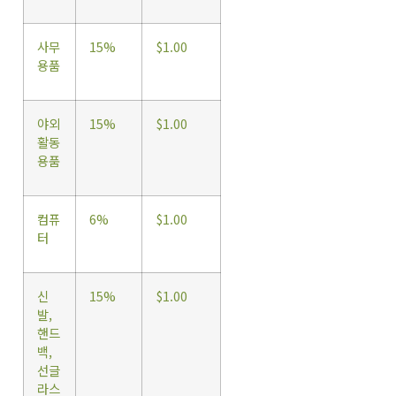
사무
15%
$1.00
용품
야외
15%
$1.00
활동
용품
컴퓨
6%
$1.00
터
신
15%
$1.00
발,
핸드
백,
선글
라스