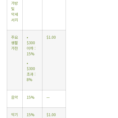
가방
및
악세
서리
주요
•
$1.00
생활
$300
가전
이하 :
15%
•
$300
초과 :
8%
음악
15%
—
악기
15%
$1.00