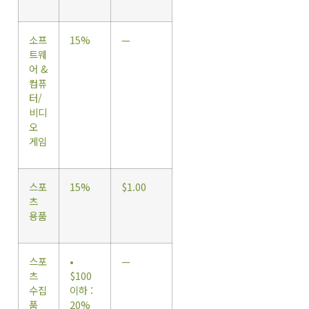
소프
15%
—
트웨
어 &
컴퓨
터/
비디
오
게임
스포
15%
$1.00
츠
용품
스포
•
—
츠
$100
수집
이하 :
품
20%