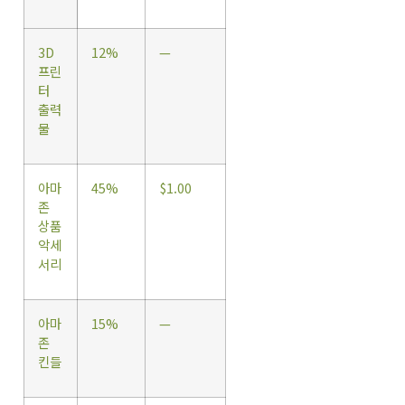
3D
12%
—
프린
터
출력
물
아마
45%
$1.00
존
상품
악세
서리
아마
15%
—
존
킨들