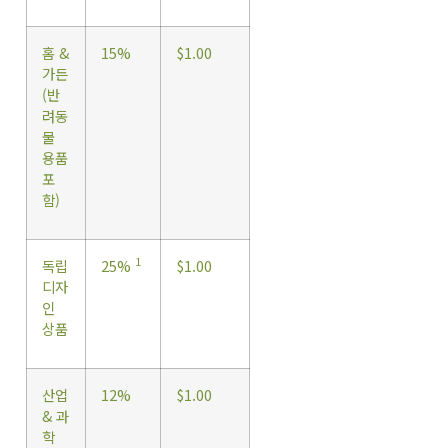
홈 &
15%
$1.00
가든
(반
려동
물
용품
포
함)
1
독립
25%
$1.00
디자
인
상품
산업
12%
$1.00
& 과
학