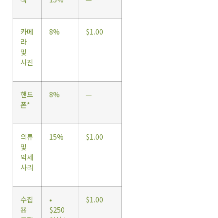
카메
8%
$1.00
라
및
사진
핸드
8%
—
폰*
의류
15%
$1.00
및
악세
사리
수집
•
$1.00
용
$250