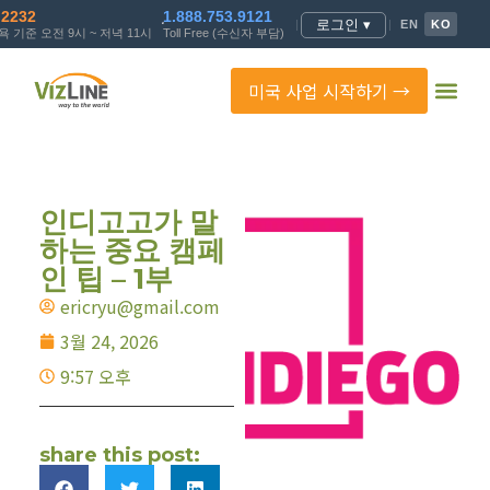
.2232
1.888.753.9121
로그인 ▾
|
|
EN
KO
 기준 오전 9시 ~ 저녁 11시
Toll Free (수신자 부담)
미국 사업 시작하기 →
인디고고가 말
하는 중요 캠페
인 팁 – 1부
ericryu@gmail.com
3월 24, 2026
9:57 오후
share this post: