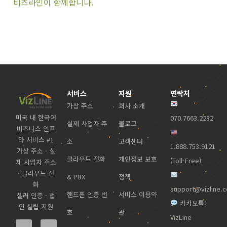
비즈라인이 함께합니다.
서비스
지원
연락처
가상 주소
회사 소개
미국 내 한국어
070.7663.2232
실제 사업자 주
블로그
비즈니스 인프
라 서비스 #1
소
고객센터
1.888.753.9121
가상 주소 · 실
클라우드 전화
개인정보 보호
(Toll-Free)
제 사업자 주소
· 클라우드 전
& PBX
정책
화
support@vizline.
핸드폰 인증 번
서비스 이용약
셀러 인증 · 법
카카오톡:
인 설립 지원
호
관
VizLine