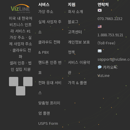
서비스
지원
연락처
가상 주소
회사 소개
미국 내 한국어
070.7663.2232
실제 사업자 주
블로그
비즈니스 인프
라 서비스 #1
소
고객센터
1.888.753.9121
가상 주소 · 실
클라우드 전화
개인정보 보호
(Toll-Free)
제 사업자 주소
· 클라우드 전
& PBX
정책
화
support@vizline.
핸드폰 인증 번
서비스 이용약
셀러 인증 · 법
카카오톡:
인 설립 지원
호
관
VizLine
전화 응대 서비
가격 & 플랜
스
맞춤형 프리미
엄 플랜
USPS Form