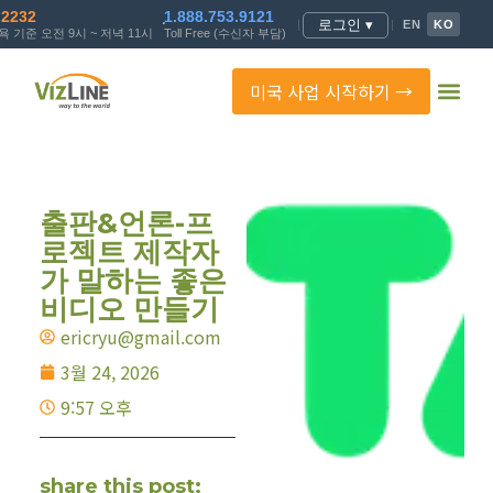
.2232
1.888.753.9121
로그인 ▾
|
|
EN
KO
 기준 오전 9시 ~ 저녁 11시
Toll Free (수신자 부담)
미국 사업 시작하기 →
출판&언론-프
로젝트 제작자
가 말하는 좋은
비디오 만들기
ericryu@gmail.com
3월 24, 2026
9:57 오후
share this post: