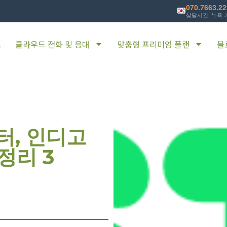
070.7663.2
상담시간: 뉴욕 기
소
클라우드 전화 및 응대
맞춤형 프리미엄 플랜
블
터, 인디고
정리 3