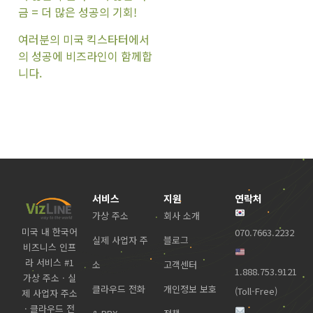
금 = 더 많은 성공의 기회!
여러분의 미국 킥스타터에서
의 성공에 비즈라인이 함께합
니다.
서비스
지원
연락처
가상 주소
회사 소개
미국 내 한국어
070.7663.2232
실제 사업자 주
블로그
비즈니스 인프
라 서비스 #1
소
고객센터
1.888.753.9121
가상 주소 · 실
클라우드 전화
개인정보 보호
(Toll-Free)
제 사업자 주소
· 클라우드 전