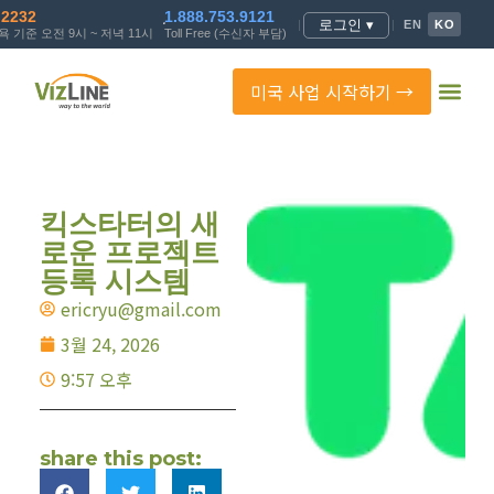
.2232
1.888.753.9121
로그인 ▾
|
|
EN
KO
 기준 오전 9시 ~ 저녁 11시
Toll Free (수신자 부담)
미국 사업 시작하기 →
킥스타터의 새
로운 프로젝트
등록 시스템
ericryu@gmail.com
3월 24, 2026
9:57 오후
share this post: