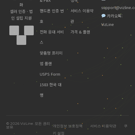
& PBX
정책
화
support@vizline.
핸드폰 인증 번
서비스 이용약
셀러 인증 · 법
카카오톡:
인 설립 지원
호
관
VizLine
전화 응대 서비
가격 & 플랜
스
맞춤형 프리미
엄 플랜
USPS Form
1583 한국 대
행
미국 진출 관련 궁금한 점을 물어보세요.
© 2026 VizLine. 모든 권리
|
|
개인정보 보호정책
서비스 이용약관
쿠
보유.
키 설정