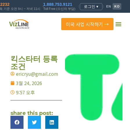
.2232
1.888.753.9121
로그인 ▾
|
|
EN
KO
 기준 오전 9시 ~ 저녁 11시
Toll Free (수신자 부담)
미국 사업 시작하기 →
킥스타터 등록
조건
ericryu@gmail.com
3월 24, 2026
9:57 오후
share this post: