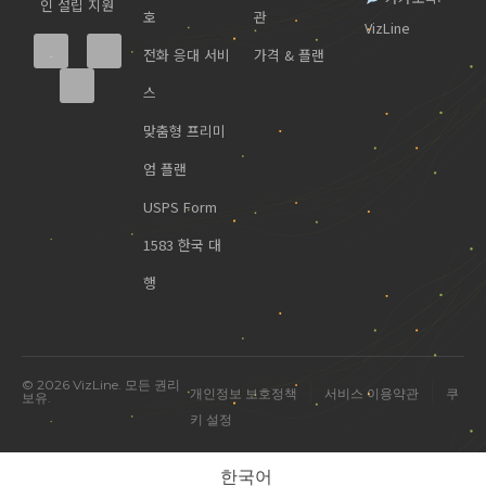
인 설립 지원
호
관
VizLine
전화 응대 서비
가격 & 플랜
스
맞춤형 프리미
엄 플랜
USPS Form
1583 한국 대
행
© 2026 VizLine. 모든 권리
|
|
개인정보 보호정책
서비스 이용약관
쿠
보유.
키 설정
한국어