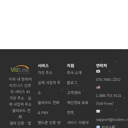
서비스
지원
연락처
가상 주소
회사 소개
미국 내 한국어
070.7663.2232
실제 사업자 주
블로그
비즈니스 인프
라 서비스 #1
소
고객센터
1.888.753.9121
가상 주소 · 실
클라우드 전화
개인정보 보호
(Toll-Free)
제 사업자 주소
· 클라우드 전
& PBX
정책
화
support@vizline.
핸드폰 인증 번
서비스 이용약
셀러 인증 · 법
카카오톡: