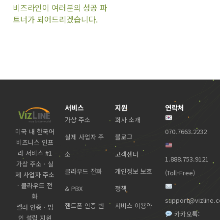
비즈라인이 여러분의 성공 파
트너가 되어드리겠습니다.
서비스
지원
연락처
가상 주소
회사 소개
미국 내 한국어
070.7663.2232
실제 사업자 주
블로그
비즈니스 인프
라 서비스 #1
소
고객센터
1.888.753.9121
가상 주소 · 실
클라우드 전화
개인정보 보호
(Toll-Free)
제 사업자 주소
· 클라우드 전
& PBX
정책
화
support@vizline.
핸드폰 인증 번
서비스 이용약
셀러 인증 · 법
카카오톡:
인 설립 지원