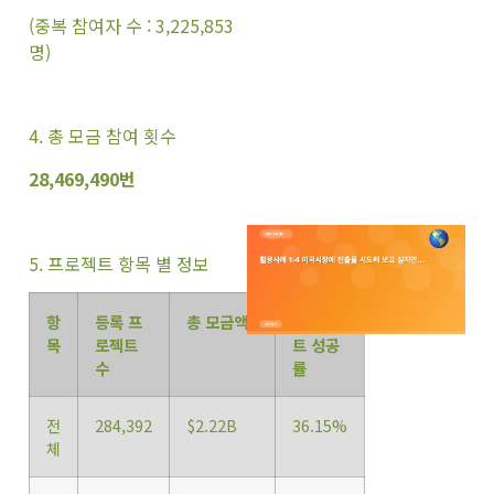
(중복 참여자 수 : 3,225,853
명)
4. 총 모금 참여 횟수
28,469,490번
5. 프로젝트 항목 별 정보
항
등록 프
총 모금액
프로젝
목
로젝트
트 성공
수
률
전
284,392
$2.22B
36.15%
체