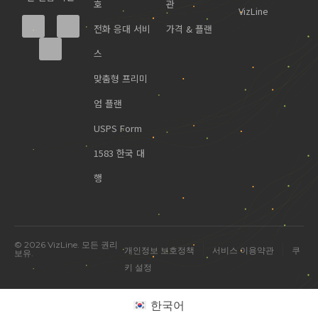
호
관
VizLine
전화 응대 서비
가격 & 플랜
스
맞춤형 프리미
엄 플랜
USPS Form
1583 한국 대
행
© 2026 VizLine. 모든 권리
|
|
개인정보 보호정책
서비스 이용약관
쿠
보유.
키 설정
미국 진출 관련 궁금한 점을 물어보세요.
한국어