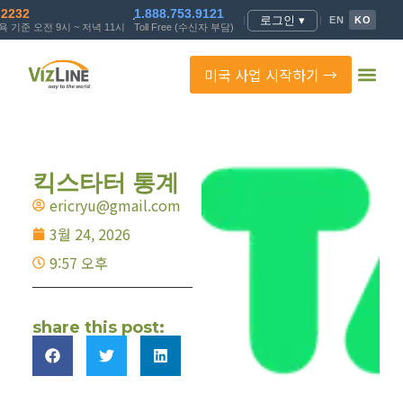
.2232
1.888.753.9121
로그인 ▾
|
|
EN
KO
 기준 오전 9시 ~ 저녁 11시
Toll Free (수신자 부담)
미국 사업 시작하기 →
킥스타터 통계
ericryu@gmail.com
3월 24, 2026
9:57 오후
share this post: