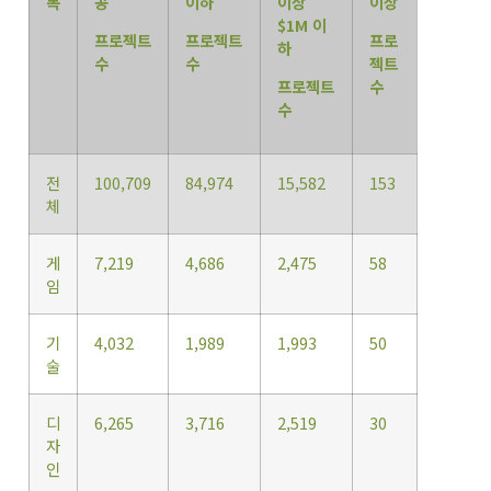
목
공
이하
이상
이상
$1M 이
프로젝트
프로젝트
프로
하
수
수
젝트
프로젝트
수
수
전
100,709
84,974
15,582
153
체
게
7,219
4,686
2,475
58
임
기
4,032
1,989
1,993
50
술
디
6,265
3,716
2,519
30
자
인