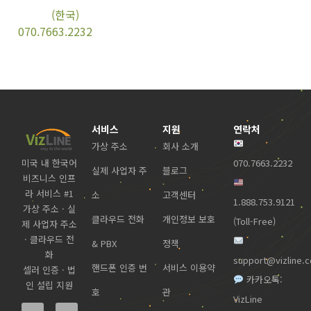
(한국)
070.7663.2232
서비스
지원
연락처
가상 주소
회사 소개
미국 내 한국어
070.7663.2232
실제 사업자 주
블로그
비즈니스 인프
라 서비스 #1
소
고객센터
1.888.753.9121
가상 주소 · 실
클라우드 전화
개인정보 보호
(Toll-Free)
제 사업자 주소
· 클라우드 전
& PBX
정책
화
support@vizline.
핸드폰 인증 번
서비스 이용약
셀러 인증 · 법
카카오톡:
인 설립 지원
호
관
VizLine