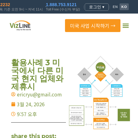
.2232
1.888.753.9121
로그인 ▾
|
|
EN
KO
 기준 오전 9시 ~ 저녁 11시
Toll Free (수신자 부담)
미국 사업 시작하기 →
활용사례 3 미
국에서 다른 미
국 현지 업체와
제휴시
ericryu@gmail.com
3월 24, 2026
9:57 오후
share this post: