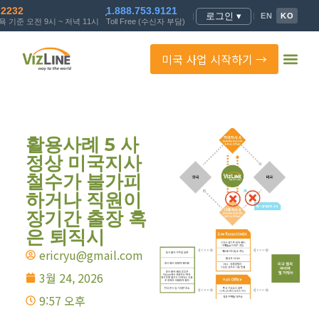
.2232
1.888.753.9121
로그인 ▾
|
|
EN
KO
 기준 오전 9시 ~ 저녁 11시
Toll Free (수신자 부담)
미국 사업 시작하기 →
활용사례 5 사
정상 미국지사
철수가 불가피
하거나 직원이
장기간 출장 혹
은 퇴직시
ericryu@gmail.com
3월 24, 2026
9:57 오후