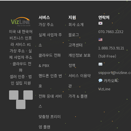
서비스
지원
연락처
가상 주소
회사 소개
미국 내 한국어
070.7663.2232
실제 사업자 주
블로그
비즈니스 인프
라 서비스 #1
소
고객센터
1.888.753.9121
가상 주소 · 실
클라우드 전화
개인정보 보호
(Toll-Free)
제 사업자 주소
· 클라우드 전
& PBX
정책
화
support@vizline.
핸드폰 인증 번
서비스 이용약
셀러 인증 · 법
카카오톡:
인 설립 지원
호
관
VizLine
전화 응대 서비
가격 & 플랜
스
맞춤형 프리미
엄 플랜