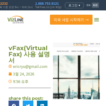
.2232
1.888.753.9121
로그인 ▾
|
|
EN
KO
 기준 오전 9시 ~ 저녁 11시
Toll Free (수신자 부담)
미국 사업 시작하기 →
vFax(Virtual
Fax) 사용 설명
서
ericryu@gmail.com
3월 24, 2026
9:56 오후
share this post: