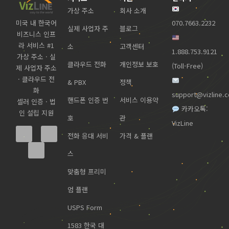
가상 주소
회사 소개
미국 내 한국어
070.7663.2232
실제 사업자 주
블로그
비즈니스 인프
라 서비스 #1
소
고객센터
1.888.753.9121
가상 주소 · 실
클라우드 전화
개인정보 보호
(Toll-Free)
제 사업자 주소
· 클라우드 전
& PBX
정책
화
support@vizline.
핸드폰 인증 번
서비스 이용약
셀러 인증 · 법
카카오톡:
인 설립 지원
호
관
VizLine
전화 응대 서비
가격 & 플랜
스
맞춤형 프리미
엄 플랜
USPS Form
1583 한국 대