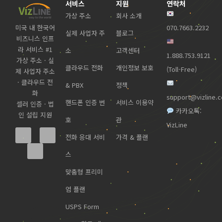
서비스
지원
연락처
가상 주소
회사 소개
미국 내 한국어
070.7663.2232
실제 사업자 주
블로그
비즈니스 인프
라 서비스 #1
소
고객센터
1.888.753.9121
가상 주소 · 실
클라우드 전화
개인정보 보호
(Toll-Free)
제 사업자 주소
· 클라우드 전
& PBX
정책
화
support@vizline.
핸드폰 인증 번
서비스 이용약
셀러 인증 · 법
카카오톡:
인 설립 지원
호
관
VizLine
전화 응대 서비
가격 & 플랜
스
맞춤형 프리미
엄 플랜
USPS Form