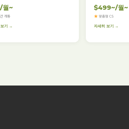
5/월~
$499~/월~
간 개통
맞춤형 CS
 보기 →
자세히 보기 →