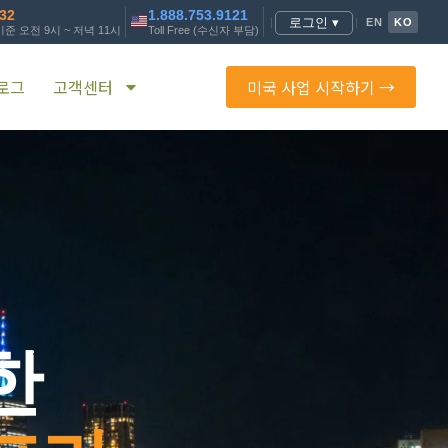
232
1.888.753.9121
로그인 ▾
|
|
EN
KO
준 오전 9시 ~ 저녁 11시
Toll Free (수신자 부담)
로그
고객센터
미국 사업 시작하기 →
한