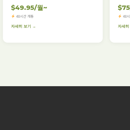
$49.95/월~
$7
48시간 개통
48시
자세히 보기 →
자세히