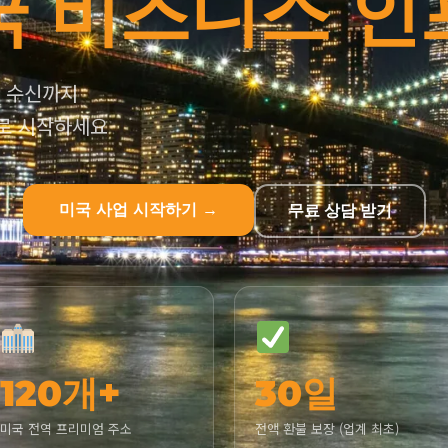
국 비즈니스 인
호 수신까지
 바로 시작하세요
미국 사업 시작하기 →
무료 상담 받기
120개+
30일
미국 전역 프리미엄 주소
전액 환불 보장 (업계 최초)