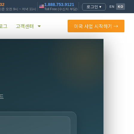
232
1.888.753.9121
로그인 ▾
|
|
EN
KO
준 오전 9시 ~ 저녁 11시
Toll Free (수신자 부담)
로그
고객센터
미국 사업 시작하기 →
드