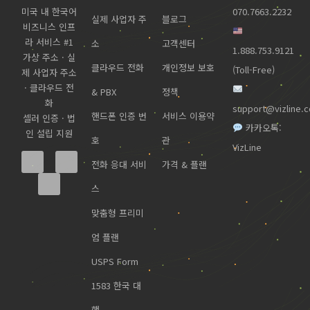
미국 내 한국어
070.7663.2232
실제 사업자 주
블로그
비즈니스 인프
라 서비스 #1
소
고객센터
1.888.753.9121
가상 주소 · 실
클라우드 전화
개인정보 보호
(Toll-Free)
제 사업자 주소
· 클라우드 전
& PBX
정책
화
support@vizline.
핸드폰 인증 번
서비스 이용약
셀러 인증 · 법
카카오톡:
인 설립 지원
호
관
VizLine
전화 응대 서비
가격 & 플랜
스
맞춤형 프리미
엄 플랜
USPS Form
1583 한국 대
행