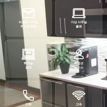
비상주 사무실
가상 사무실
주소 & 우편
플랜
회의실
리셉션
임대
서비스
전화
고속