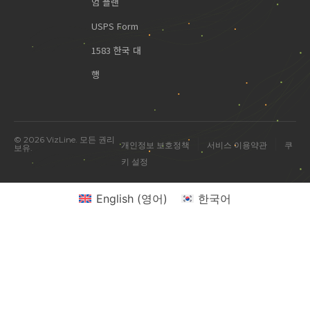
엄 플랜
USPS Form
1583 한국 대
행
© 2026 VizLine. 모든 권리
|
|
개인정보 보호정책
서비스 이용약관
쿠
보유.
키 설정
English
(
영어
)
한국어
미국 진출 관련 궁금한 점을 물어보세요.