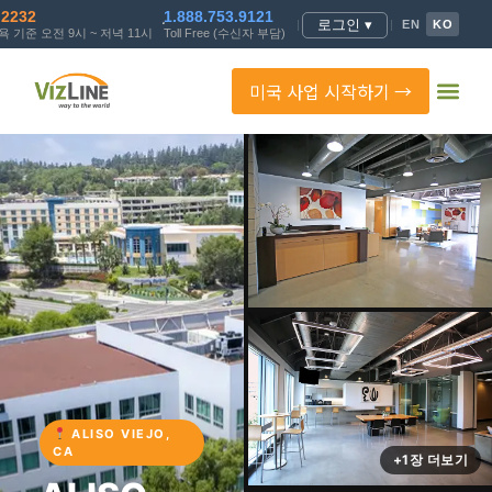
.2232
1.888.753.9121
로그인 ▾
|
|
EN
KO
 기준 오전 9시 ~ 저녁 11시
Toll Free (수신자 부담)
미국 사업 시작하기 →
ALISO VIEJO,
CA
+1장 더보기