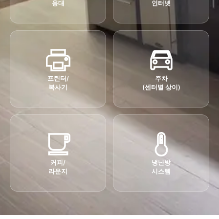
응대
인터넷
프린터/
주차
복사기
(센터별 상이)
커피/
냉난방
라운지
시스템