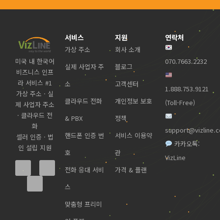
서비스
지원
연락처
가상 주소
회사 소개
미국 내 한국어
070.7663.2232
실제 사업자 주
블로그
비즈니스 인프
라 서비스 #1
소
고객센터
1.888.753.9121
가상 주소 · 실
클라우드 전화
개인정보 보호
(Toll-Free)
제 사업자 주소
· 클라우드 전
& PBX
정책
화
support@vizline.
핸드폰 인증 번
서비스 이용약
셀러 인증 · 법
카카오톡:
인 설립 지원
호
관
VizLine
전화 응대 서비
가격 & 플랜
스
맞춤형 프리미