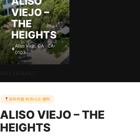
ALISO
VIEJO –
THE
HEIGHTS
Aliso Viejo, CA · CA-
0103
6423,6424,6425
프리미엄 비즈니스 센터
ALISO VIEJO – THE
HEIGHTS