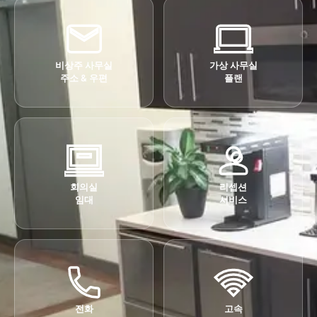
비상주 사무실
가상 사무실
주소 & 우편
플랜
회의실
리셉션
임대
서비스
전화
고속