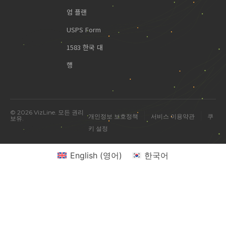
엄 플랜
USPS Form
1583 한국 대
행
© 2026 VizLine. 모든 권리
|
|
개인정보 보호정책
서비스 이용약관
쿠
보유.
키 설정
English
(
영어
)
한국어
미국 진출 관련 궁금한 점을 물어보세요.