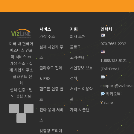
서비스
지원
연락처
가상 주소
회사 소개
미국 내 한국어
070.7663.2232
실제 사업자 주
블로그
비즈니스 인프
라 서비스 #1
소
고객센터
1.888.753.9121
가상 주소 · 실
클라우드 전화
개인정보 보호
(Toll-Free)
제 사업자 주소
· 클라우드 전
& PBX
정책
화
support@vizline.
핸드폰 인증 번
서비스 이용약
셀러 인증 · 법
카카오톡:
인 설립 지원
호
관
VizLine
전화 응대 서비
가격 & 플랜
스
맞춤형 프리미