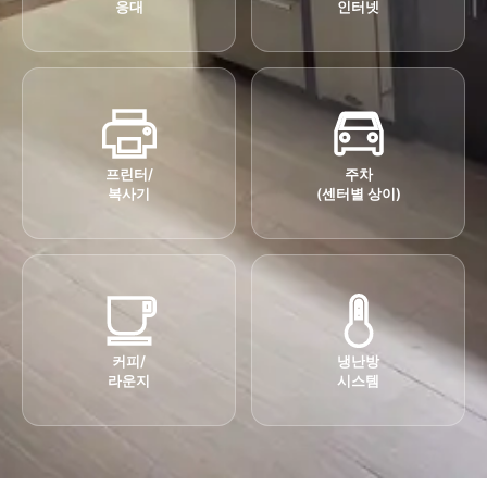
응대
인터넷
프린터/
주차
복사기
(센터별 상이)
커피/
냉난방
라운지
시스템