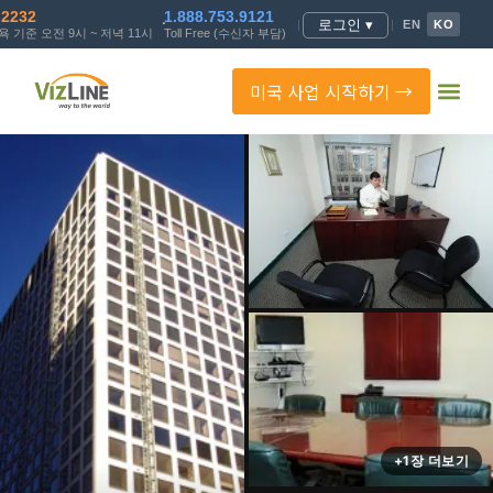
.2232
1.888.753.9121
로그인 ▾
|
|
EN
KO
 기준 오전 9시 ~ 저녁 11시
Toll Free (수신자 부담)
미국 사업 시작하기 →
+1장 더보기