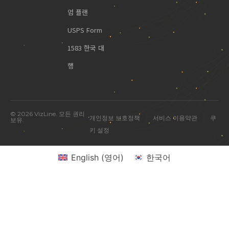
엄 플랜
USPS Form
1583 한국 대
행
© 2026 VizLine. 모든 권리
|
|
개인정보 보호정책
서비스 이용약관
쿠
보유.
키 설정
English
(
영어
)
한국어
미국 진출 관련 궁금한 점을 물어보세요.