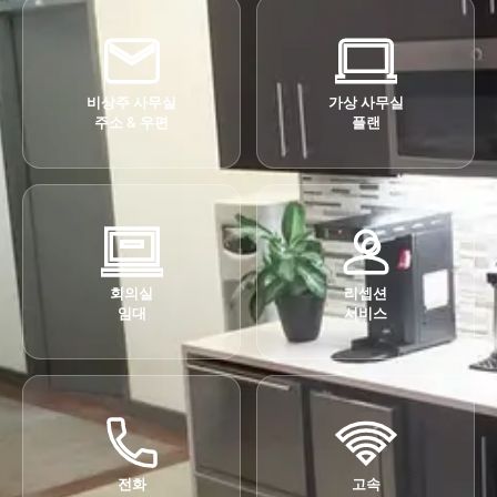
비상주 사무실
가상 사무실
주소 & 우편
플랜
회의실
리셉션
임대
서비스
전화
고속