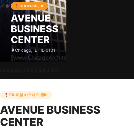
CHICAGO, IL
AVENUE
BUSINESS
CENTER
Chicago, IL · IL-0101
6823,6824,6825,6826,6827
프리미엄 비즈니스 센터
AVENUE BUSINESS
CENTER