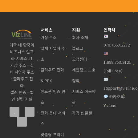
서비스
지원
연락처
가상 주소
회사 소개
미국 내 한국어
070.7663.2232
실제 사업자 주
블로그
비즈니스 인프
라 서비스 #1
소
고객센터
1.888.753.9121
가상 주소 · 실
클라우드 전화
개인정보 보호
(Toll-Free)
제 사업자 주소
· 클라우드 전
& PBX
정책
화
support@vizline.
핸드폰 인증 번
서비스 이용약
셀러 인증 · 법
카카오톡:
인 설립 지원
호
관
VizLine
전화 응대 서비
가격 & 플랜
스
맞춤형 프리미