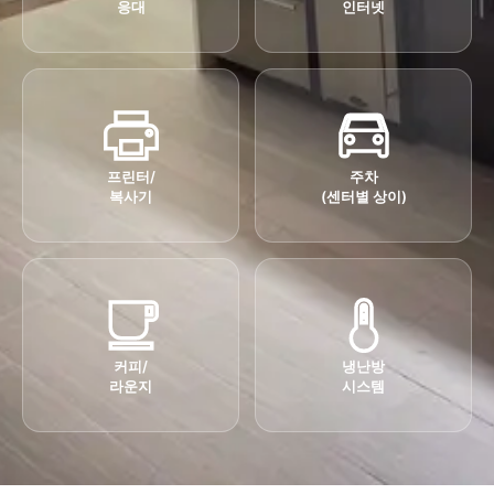
응대
인터넷
프린터/
주차
복사기
(센터별 상이)
커피/
냉난방
라운지
시스템