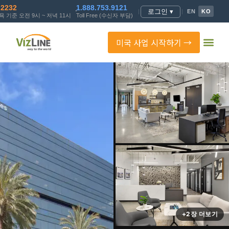
.2232
1.888.753.9121
로그인 ▾
|
|
EN
KO
 기준 오전 9시 ~ 저녁 11시
Toll Free (수신자 부담)
미국 사업 시작하기 →
+2장 더보기