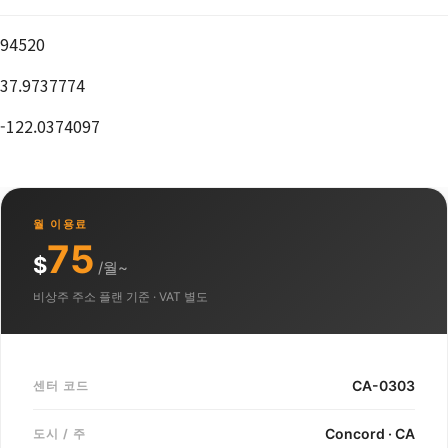
94520
37.9737774
-122.0374097
월 이용료
75
$
/월~
비상주 주소 플랜 기준 · VAT 별도
CA-0303
센터 코드
Concord · CA
도시 / 주