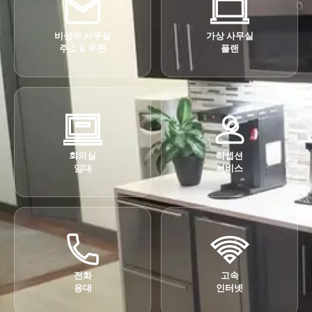
비상주 사무실
가상 사무실
주소 & 우편
플랜
회의실
리셉션
임대
서비스
전화
고속
응대
인터넷