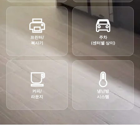
프린터/
주차
복사기
(센터별 상이)
커피/
냉난방
라운지
시스템