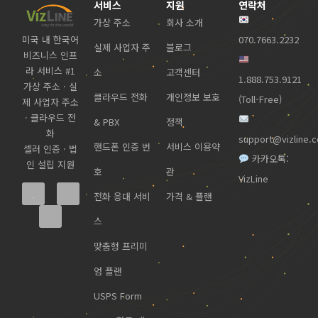
서비스
지원
연락처
가상 주소
회사 소개
미국 내 한국어
070.7663.2232
실제 사업자 주
블로그
비즈니스 인프
라 서비스 #1
소
고객센터
1.888.753.9121
가상 주소 · 실
클라우드 전화
개인정보 보호
(Toll-Free)
제 사업자 주소
· 클라우드 전
& PBX
정책
화
support@vizline.
핸드폰 인증 번
서비스 이용약
셀러 인증 · 법
카카오톡:
인 설립 지원
호
관
VizLine
전화 응대 서비
가격 & 플랜
스
맞춤형 프리미
엄 플랜
USPS Form