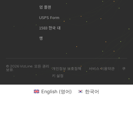
엄 플랜
USPS Form
1583 한국 대
행
© 2026 VizLine. 모든 권리
|
|
개인정보 보호정책
서비스 이용약관
쿠
보유.
키 설정
English
(
영어
)
한국어
미국 진출 관련 궁금한 점을 물어보세요.