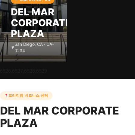
DEL MAR
CORPORATE
PLAZA
San Diego, CA · CA-
0234
6526,6527,6528,6529
프리미엄 비즈니스 센터
DEL MAR CORPORATE
PLAZA