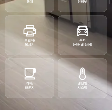
응대
인터넷
프린터/
주차
복사기
(센터별 상이)
커피/
냉난방
라운지
시스템