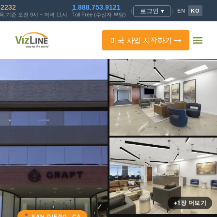
.2232
1.888.753.9121
로그인 ▾
|
|
EN
KO
 기준 오전 9시 ~ 저녁 11시
Toll Free (수신자 부담)
미국 사업 시작하기 →
+1장 더보기
SAN DIEGO, CA