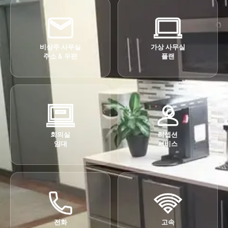
비상주 사무실
가상 사무실
주소 & 우편
플랜
회의실
리셉션
임대
서비스
전화
고속