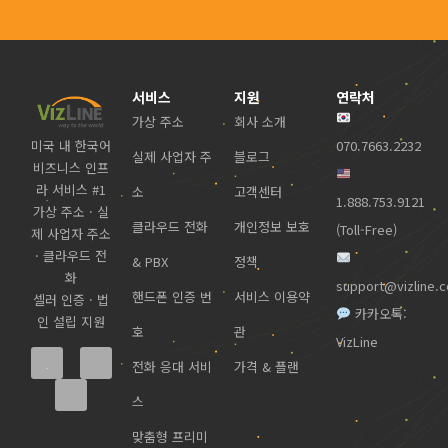
서비스
지원
연락처
가상 주소
회사 소개
미국 내 한국어
070.7663.2232
실제 사업자 주
블로그
비즈니스 인프
라 서비스 #1
소
고객센터
1.888.753.9121
가상 주소 · 실
클라우드 전화
개인정보 보호
(Toll-Free)
제 사업자 주소
· 클라우드 전
& PBX
정책
화
support@vizline.
핸드폰 인증 번
서비스 이용약
셀러 인증 · 법
카카오톡:
인 설립 지원
호
관
VizLine
전화 응대 서비
가격 & 플랜
스
맞춤형 프리미