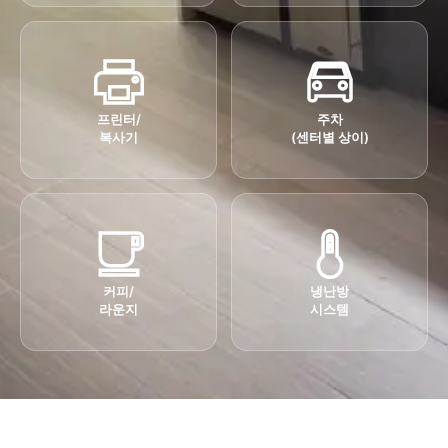
프린터/
주차
복사기
(센터별 상이)
커피/
냉난방
라운지
시스템