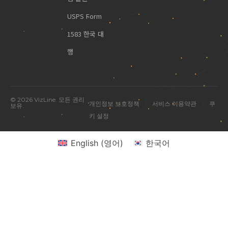
USPS Form
1583 한국 대
행
© 2026 VizLine. 모든 권리
|
|
개인정보 보호정책
서비스 이용약관
쿠
보유.
키 설정
English
(
영어
)
한국어
미국 진출 관련 궁금한 점을 물어보세요.