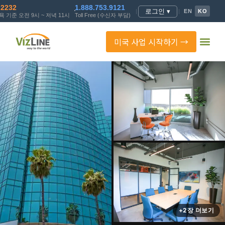
.2232
1.888.753.9121
로그인 ▾
|
|
EN
KO
 기준 오전 9시 ~ 저녁 11시
Toll Free (수신자 부담)
미국 사업 시작하기 →
+2장 더보기