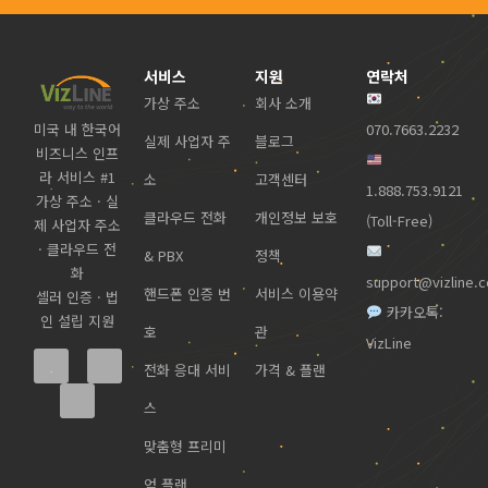
서비스
지원
연락처
가상 주소
회사 소개
미국 내 한국어
070.7663.2232
실제 사업자 주
블로그
비즈니스 인프
라 서비스 #1
소
고객센터
1.888.753.9121
가상 주소 · 실
클라우드 전화
개인정보 보호
(Toll-Free)
제 사업자 주소
· 클라우드 전
& PBX
정책
화
support@vizline.
핸드폰 인증 번
서비스 이용약
셀러 인증 · 법
카카오톡:
인 설립 지원
호
관
VizLine
전화 응대 서비
가격 & 플랜
스
맞춤형 프리미
엄 플랜