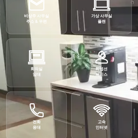
비상주 사무실
가상 사무실
주소 & 우편
플랜
회의실
리셉션
임대
서비스
전화
고속
응대
인터넷