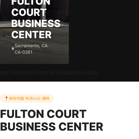
FULTON
COURT
BUSINESS
CENTER
Sacramento, CA ·
CA-0261
6835,6836,6837,6838,6839,6840,6841,6842
프리미엄 비즈니스 센터
FULTON COURT
BUSINESS CENTER