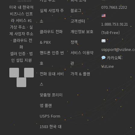
미국 내 한국어
070.7663.2232
실제 사업자 주
블로그
비즈니스 인프
라 서비스 #1
소
고객센터
1.888.753.9121
가상 주소 · 실
클라우드 전화
개인정보 보호
(Toll-Free)
제 사업자 주소
· 클라우드 전
& PBX
정책
화
support@vizline.
핸드폰 인증 번
서비스 이용약
셀러 인증 · 법
카카오톡:
인 설립 지원
호
관
VizLine
전화 응대 서비
가격 & 플랜
스
맞춤형 프리미
엄 플랜
USPS Form
1583 한국 대