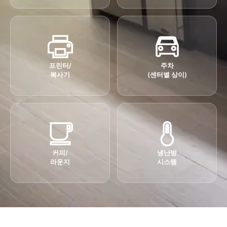
프린터/
주차
복사기
(센터별 상이)
커피/
냉난방
라운지
시스템