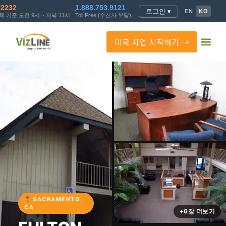
.2232
1.888.753.9121
로그인 ▾
|
|
EN
KO
 기준 오전 9시 ~ 저녁 11시
Toll Free (수신자 부담)
미국 사업 시작하기 →
SACRAMENTO,
CA
+6장 더보기