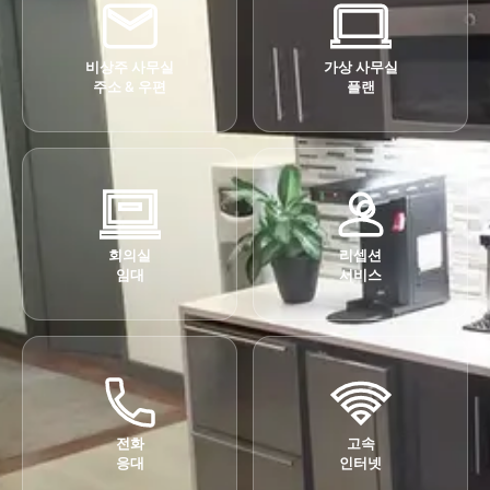
비상주 사무실
가상 사무실
주소 & 우편
플랜
회의실
리셉션
임대
서비스
전화
고속
응대
인터넷