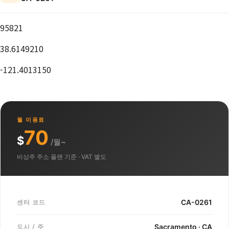
95821
38.6149210
-121.4013150
월 이용료
70
$
/월~
비상주 주소 플랜 기준 · VAT 별도
CA-0261
센터 코드
Sacramento · CA
도시 / 주