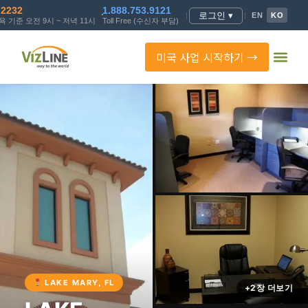
.2232
1.888.753.9121
로그인 ▾
|
|
EN
KO
 기준 오전 9시 ~ 저녁 11시
Toll Free (수신자 부담)
미국 사업 시작하기 →
LAKE MARY, FL
+2장 더보기