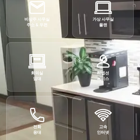
비상주 사무실
가상 사무실
주소 & 우편
플랜
회의실
리셉션
임대
서비스
전화
고속
응대
인터넷