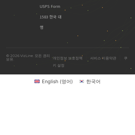
USPS Form
1583 한국 대
행
© 2026 VizLine. 모든 권리
|
|
개인정보 보호정책
서비스 이용약관
쿠
보유.
키 설정
English
(
영어
)
한국어
미국 진출 관련 궁금한 점을 물어보세요.