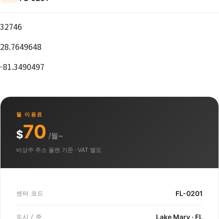
32746
28.7649648
-81.3490497
월 이용료
70
$
/월~
비상주 주소 플랜 기준 · VAT 별도
FL-0201
센터 코드
Lake Mary · FL
도시 / 주