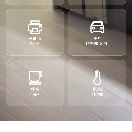
프린터/
주차
복사기
(센터별 상이)
커피/
냉난방
라운지
시스템