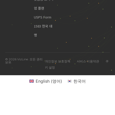
엄 플랜
USPS Form
1583 한국 대
행
© 2026 VizLine. 모든 권리
|
|
개인정보 보호정책
서비스 이용약관
쿠
보유.
키 설정
English
(
영어
)
한국어
미국 진출 관련 궁금한 점을 물어보세요.