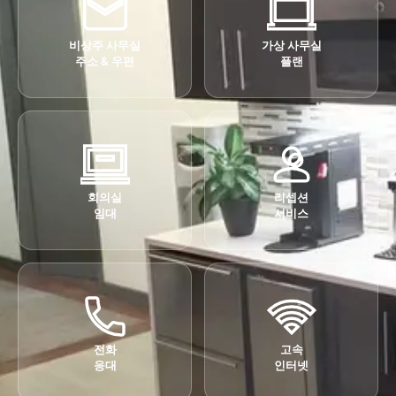
비상주 사무실
가상 사무실
주소 & 우편
플랜
회의실
리셉션
임대
서비스
전화
고속
응대
인터넷