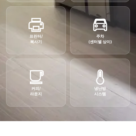
프린터/
주차
복사기
(센터별 상이)
커피/
냉난방
라운지
시스템