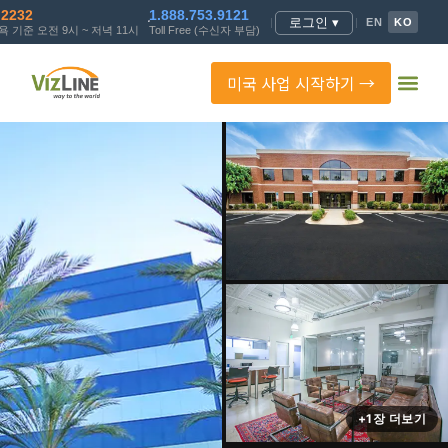
.2232
1.888.753.9121
로그인 ▾
|
|
EN
KO
 기준 오전 9시 ~ 저녁 11시
Toll Free (수신자 부담)
미국 사업 시작하기 →
+1장 더보기