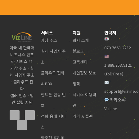
서비스
지원
연락처
가상 주소
회사 소개
미국 내 한국어
070.7663.2232
실제 사업자 주
블로그
비즈니스 인프
라 서비스 #1
소
고객센터
1.888.753.9121
가상 주소 · 실
클라우드 전화
개인정보 보호
(Toll-Free)
제 사업자 주소
· 클라우드 전
& PBX
정책
화
support@vizline.
핸드폰 인증 번
서비스 이용약
셀러 인증 · 법
카카오톡:
인 설립 지원
호
관
VizLine
전화 응대 서비
가격 & 플랜
스
맞춤형 프리미