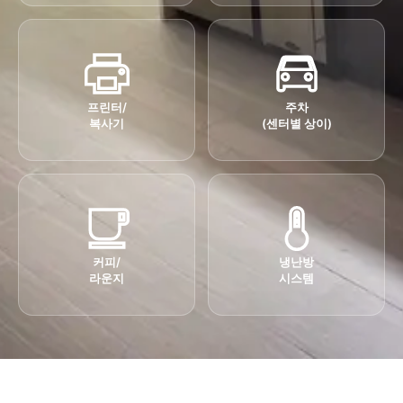
프린터/
주차
복사기
(센터별 상이)
커피/
냉난방
라운지
시스템