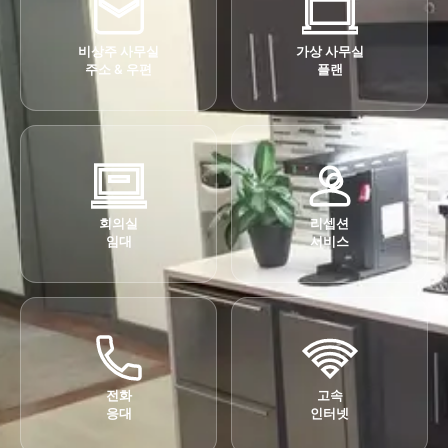
비상주 사무실
가상 사무실
주소 & 우편
플랜
회의실
리셉션
임대
서비스
전화
고속
응대
인터넷