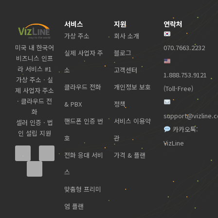
서비스
지원
연락처
가상 주소
회사 소개
미국 내 한국어
070.7663.2232
실제 사업자 주
블로그
비즈니스 인프
라 서비스 #1
소
고객센터
1.888.753.9121
가상 주소 · 실
클라우드 전화
개인정보 보호
(Toll-Free)
제 사업자 주소
· 클라우드 전
& PBX
정책
화
support@vizline.
핸드폰 인증 번
서비스 이용약
셀러 인증 · 법
카카오톡:
인 설립 지원
호
관
VizLine
전화 응대 서비
가격 & 플랜
스
맞춤형 프리미
엄 플랜