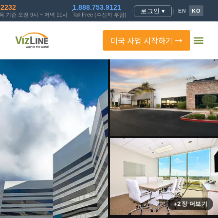
.2232
1.888.753.9121
로그인 ▾
|
|
EN
KO
 기준 오전 9시 ~ 저녁 11시
Toll Free (수신자 부담)
미국 사업 시작하기 →
+2장 더보기