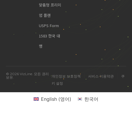
맞춤형 프리미
엄 플랜
USPS Form
1583 한국 대
행
© 2026 VizLine. 모든 권리
|
|
개인정보 보호정책
서비스 이용약관
쿠
보유.
키 설정
English
(
영어
)
한국어
미국 진출 관련 궁금한 점을 물어보세요.