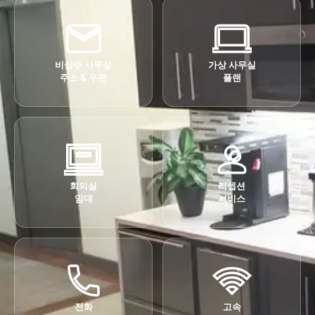
비상주 사무실
가상 사무실
주소 & 우편
플랜
회의실
리셉션
임대
서비스
전화
고속