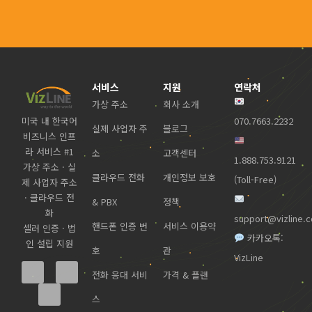
서비스
지원
연락처
가상 주소
회사 소개
미국 내 한국어
070.7663.2232
실제 사업자 주
블로그
비즈니스 인프
라 서비스 #1
소
고객센터
1.888.753.9121
가상 주소 · 실
클라우드 전화
개인정보 보호
(Toll-Free)
제 사업자 주소
· 클라우드 전
& PBX
정책
화
support@vizline.
핸드폰 인증 번
서비스 이용약
셀러 인증 · 법
카카오톡:
인 설립 지원
호
관
VizLine
전화 응대 서비
가격 & 플랜
스