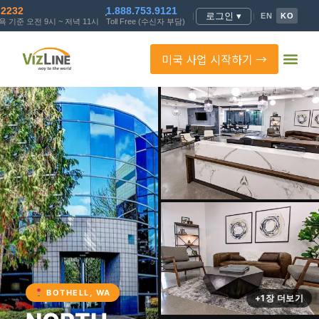
.2232
1.888.753.9121
로그인 ▾
|
|
EN
KO
 기준 오전 9시 ~ 저녁 11시
Toll Free (수신자 부담)
미국 사업 시작하기 →
BOTHELL, WA
+1장 더보기