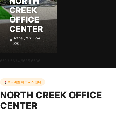
NORTH
CREEK
OFFICE
CENTER
Bothell, WA · WA-
0202
6633,6634,6635,6636
프리미엄 비즈니스 센터
NORTH CREEK OFFICE
CENTER