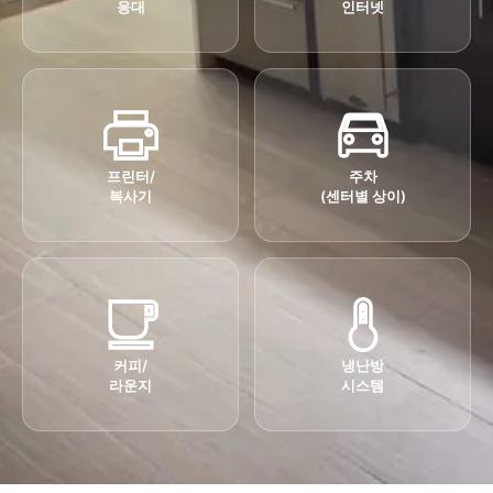
응대
인터넷
프린터/
주차
복사기
(센터별 상이)
커피/
냉난방
라운지
시스템