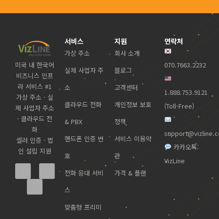
서비스
지원
연락처
가상 주소
회사 소개
미국 내 한국어
070.7663.2232
실제 사업자 주
블로그
비즈니스 인프
라 서비스 #1
소
고객센터
1.888.753.9121
가상 주소 · 실
클라우드 전화
개인정보 보호
(Toll-Free)
제 사업자 주소
· 클라우드 전
& PBX
정책
화
support@vizline.
핸드폰 인증 번
서비스 이용약
셀러 인증 · 법
카카오톡:
인 설립 지원
호
관
VizLine
전화 응대 서비
가격 & 플랜
스
맞춤형 프리미