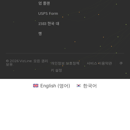
엄 플랜
USPS Form
1583 한국 대
행
© 2026 VizLine. 모든 권리
|
|
개인정보 보호정책
서비스 이용약관
쿠
보유.
키 설정
English
(
영어
)
한국어
미국 진출 관련 궁금한 점을 물어보세요.