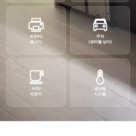
프린터/
주차
복사기
(센터별 상이)
커피/
냉난방
라운지
시스템