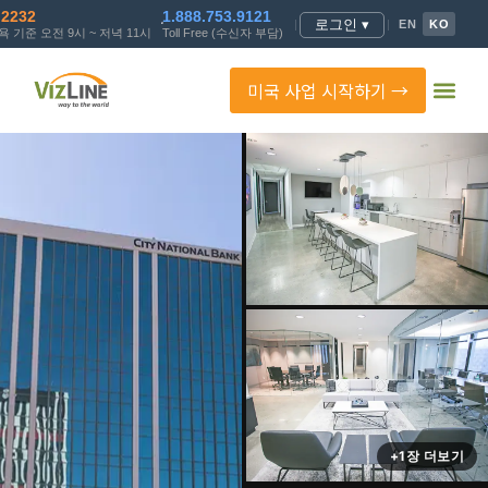
.2232
1.888.753.9121
로그인 ▾
|
|
EN
KO
 기준 오전 9시 ~ 저녁 11시
Toll Free (수신자 부담)
미국 사업 시작하기 →
+1장 더보기