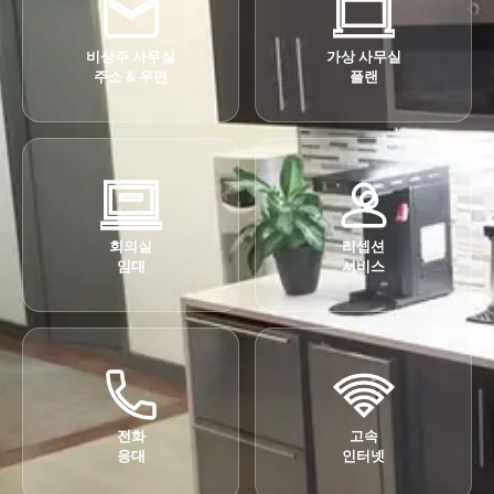
비상주 사무실
가상 사무실
주소 & 우편
플랜
회의실
리셉션
임대
서비스
전화
고속
응대
인터넷