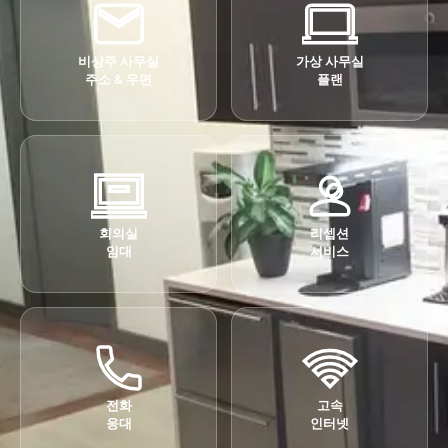
비상주 사무실
가상 사무실
주소 & 우편
플랜
회의실
리셉션
임대
서비스
전화
고속
응대
인터넷