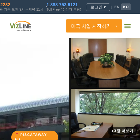
.2232
1.888.753.9121
로그인 ▾
|
|
EN
KO
 기준 오전 9시 ~ 저녁 11시
Toll Free (수신자 부담)
미국 사업 시작하기 →
+3장 더보기
PISCATAWAY,
NJ