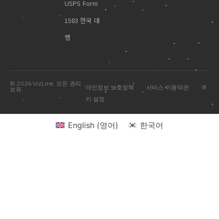
USPS Form
1583 한국 대
행
© 2026 VizLine. 모든 권리
|
|
개인정보 보호정책
서비스 이용약관
쿠
보유.
키 설정
English
(
영어
)
한국어
미국 진출 관련 궁금한 점을 물어보세요.