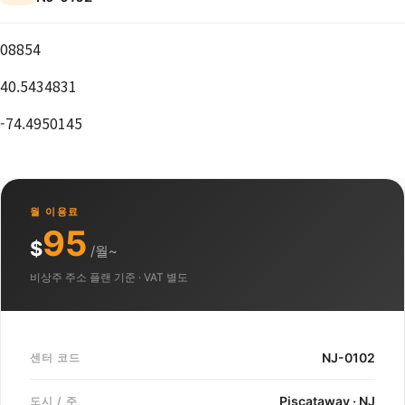
08854
40.5434831
-74.4950145
월 이용료
95
$
/월~
비상주 주소 플랜 기준 · VAT 별도
NJ-0102
센터 코드
Piscataway · NJ
도시 / 주