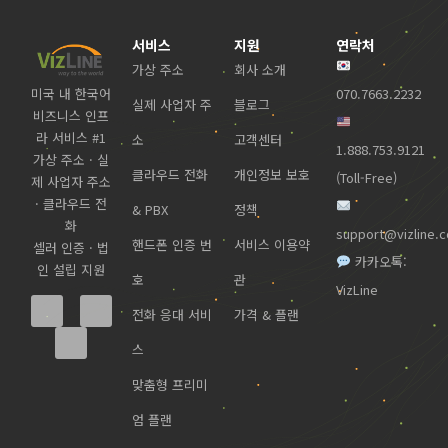
서비스
지원
연락처
가상 주소
회사 소개
미국 내 한국어
070.7663.2232
실제 사업자 주
블로그
비즈니스 인프
라 서비스 #1
소
고객센터
1.888.753.9121
가상 주소 · 실
클라우드 전화
개인정보 보호
(Toll-Free)
제 사업자 주소
· 클라우드 전
& PBX
정책
화
support@vizline.
핸드폰 인증 번
서비스 이용약
셀러 인증 · 법
카카오톡:
인 설립 지원
호
관
VizLine
전화 응대 서비
가격 & 플랜
스
맞춤형 프리미
엄 플랜