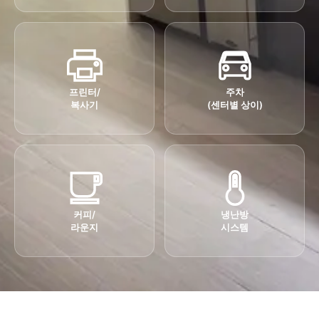
프린터/
주차
복사기
(센터별 상이)
커피/
냉난방
라운지
시스템