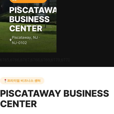
PISCATAWAY
BUSINESS
CENTER
Piscataway, NJ ·
NJ-0102
6765,6766,6767,6768,6769,6770,6771
프리미엄 비즈니스 센터
PISCATAWAY BUSINESS
CENTER