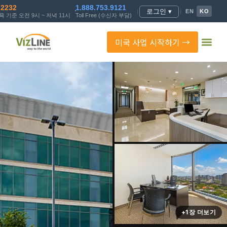
.2232
1.888.753.9121
로그인 ▾
|
|
EN
KO
 기준 오전 9시 ~ 저녁 11시
Toll Free (수신자 부담)
미국 사업 시작하기 →
+1장 더보기