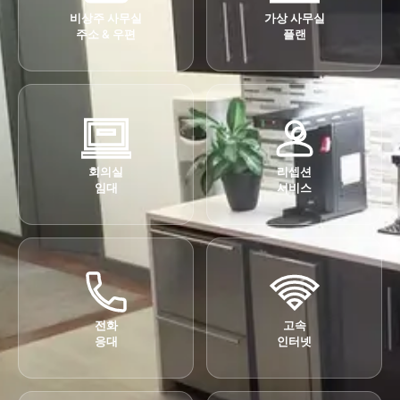
비상주 사무실
가상 사무실
주소 & 우편
플랜
회의실
리셉션
임대
서비스
전화
고속
응대
인터넷