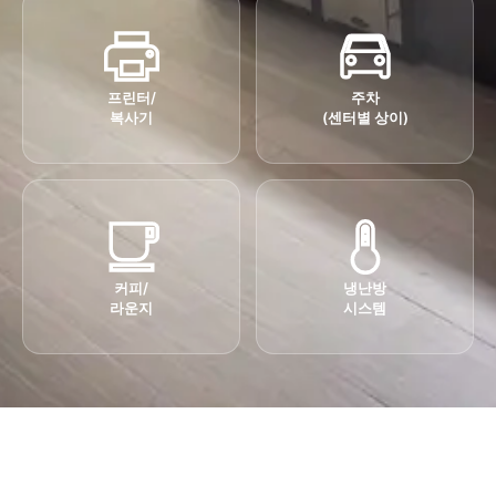
프린터/
주차
복사기
(센터별 상이)
커피/
냉난방
라운지
시스템