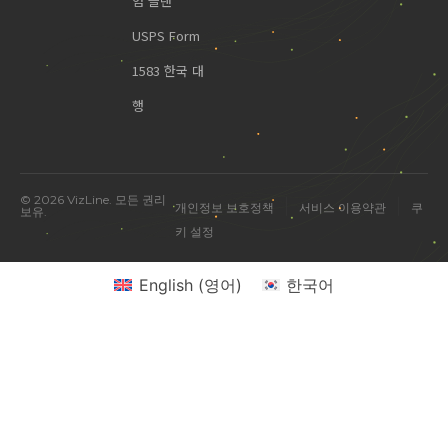
엄 플랜
USPS Form
1583 한국 대
행
© 2026 VizLine. 모든 권리
|
|
개인정보 보호정책
서비스 이용약관
쿠
보유.
키 설정
English
(
영어
)
한국어
미국 진출 관련 궁금한 점을 물어보세요.