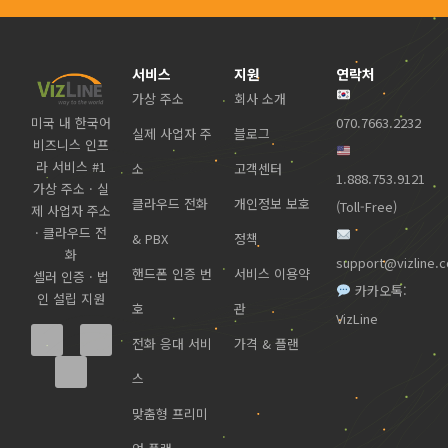
서비스
지원
연락처
가상 주소
회사 소개
미국 내 한국어
070.7663.2232
실제 사업자 주
블로그
비즈니스 인프
라 서비스 #1
소
고객센터
1.888.753.9121
가상 주소 · 실
클라우드 전화
개인정보 보호
(Toll-Free)
제 사업자 주소
· 클라우드 전
& PBX
정책
화
support@vizline.
핸드폰 인증 번
서비스 이용약
셀러 인증 · 법
카카오톡:
인 설립 지원
호
관
VizLine
전화 응대 서비
가격 & 플랜
스
맞춤형 프리미