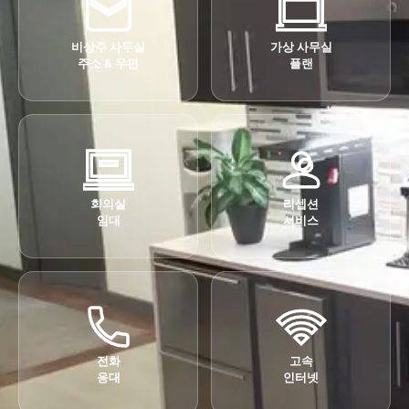
비상주 사무실
가상 사무실
주소 & 우편
플랜
회의실
리셉션
임대
서비스
전화
고속
응대
인터넷