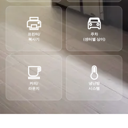
프린터/
주차
복사기
(센터별 상이)
커피/
냉난방
라운지
시스템