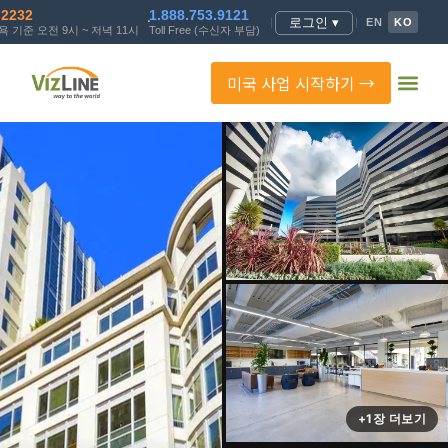
.2232
1.888.753.9121
로그인 ▾
|
|
EN
KO
 기준 오전 9시 ~ 저녁 11시
Toll Free (수신자 부담)
미국 사업 시작하기 →
+1장 더보기