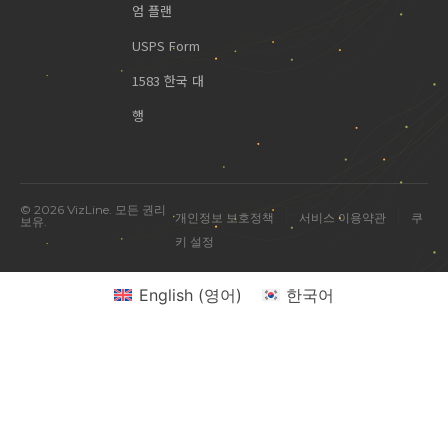
엄 플랜
USPS Form
1583 한국 대
행
© 2026 VizLine. 모든 권리
|
|
개인정보 보호정책
서비스 이용약관
쿠
보유.
키 설정
English
(
영어
)
한국어
미국 진출 관련 궁금한 점을 물어보세요.