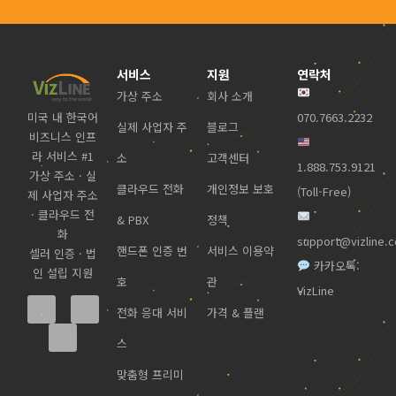
서비스
지원
연락처
가상 주소
회사 소개
미국 내 한국어
070.7663.2232
실제 사업자 주
블로그
비즈니스 인프
라 서비스 #1
소
고객센터
1.888.753.9121
가상 주소 · 실
클라우드 전화
개인정보 보호
(Toll-Free)
제 사업자 주소
· 클라우드 전
& PBX
정책
화
support@vizline.
핸드폰 인증 번
서비스 이용약
셀러 인증 · 법
카카오톡:
인 설립 지원
호
관
VizLine
전화 응대 서비
가격 & 플랜
스
맞춤형 프리미