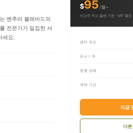
95
$
/월~
비상주 주소 플랜 기준 · VAT 별도
잇는 벤추라 블레바드의
률 전문가가 밀집한 셔
하세요.
센터 코드
도시 / 주
운영 상태
계약 기간
지금 
다른