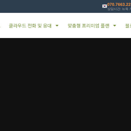
070.7663.2
상담시간: 뉴욕 기
소
클라우드 전화 및 응대
맞춤형 프리미엄 플랜
블