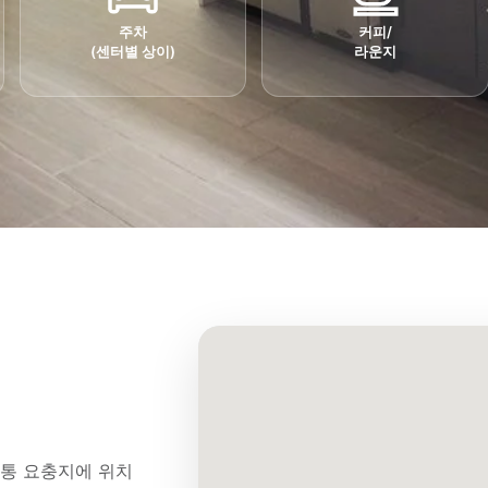
주차
커피/
(센터별 상이)
라운지
교통 요충지에 위치