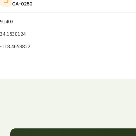
CA-0250
91403
34.1530124
-118.4658822