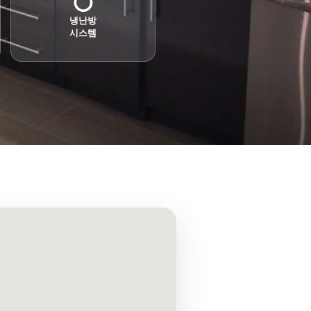
냉난방
시스템