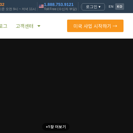
232
1.888.753.9121
로그인 ▾
|
|
EN
KO
준 오전 9시 ~ 저녁 11시
Toll Free (수신자 부담)
로그
고객센터
미국 사업 시작하기 →
+1장 더보기