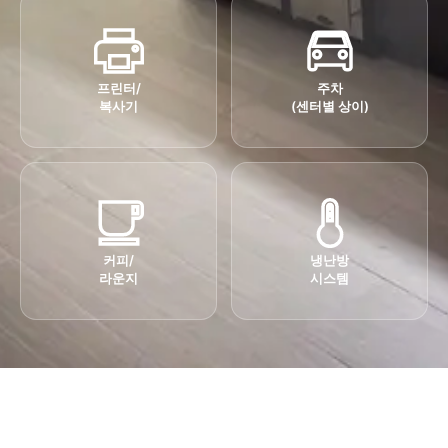
프린터/
주차
복사기
(센터별 상이)
커피/
냉난방
라운지
시스템