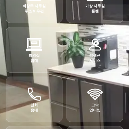
비상주 사무실
가상 사무실
주소 & 우편
플랜
회의실
리셉션
임대
서비스
전화
고속
응대
인터넷