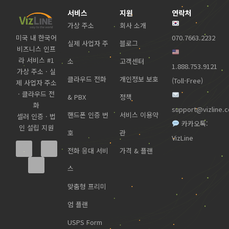
서비스
지원
연락처
가상 주소
회사 소개
미국 내 한국어
070.7663.2232
실제 사업자 주
블로그
비즈니스 인프
라 서비스 #1
소
고객센터
1.888.753.9121
가상 주소 · 실
클라우드 전화
개인정보 보호
(Toll-Free)
제 사업자 주소
· 클라우드 전
& PBX
정책
화
support@vizline.
핸드폰 인증 번
서비스 이용약
셀러 인증 · 법
카카오톡:
인 설립 지원
호
관
VizLine
전화 응대 서비
가격 & 플랜
스
맞춤형 프리미
엄 플랜
USPS Form