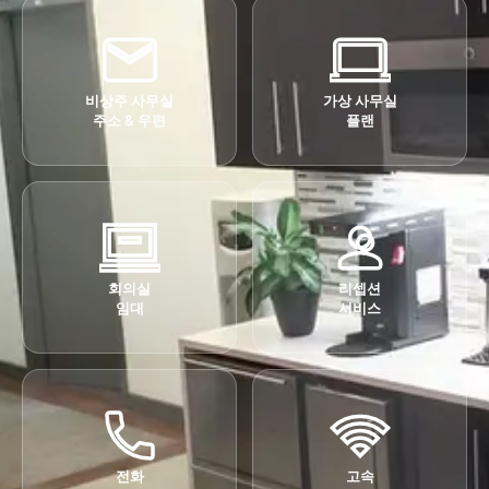
비상주 사무실
가상 사무실
주소 & 우편
플랜
회의실
리셉션
임대
서비스
전화
고속