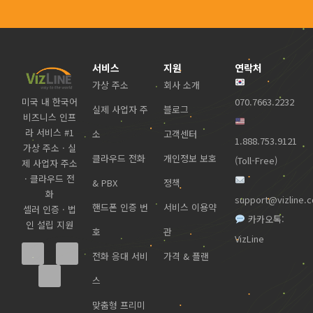
서비스
지원
연락처
가상 주소
회사 소개
미국 내 한국어
070.7663.2232
실제 사업자 주
블로그
비즈니스 인프
라 서비스 #1
소
고객센터
1.888.753.9121
가상 주소 · 실
클라우드 전화
개인정보 보호
(Toll-Free)
제 사업자 주소
· 클라우드 전
& PBX
정책
화
support@vizline.
핸드폰 인증 번
서비스 이용약
셀러 인증 · 법
카카오톡:
인 설립 지원
호
관
VizLine
전화 응대 서비
가격 & 플랜
스
맞춤형 프리미