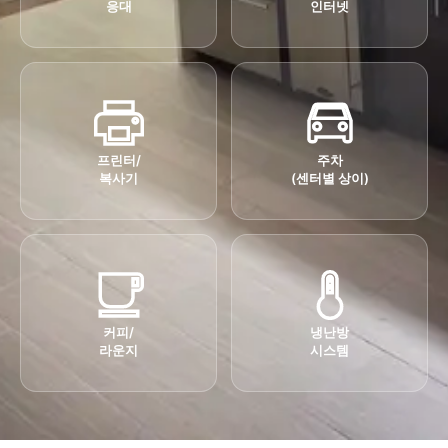
응대
인터넷
프린터/
주차
복사기
(센터별 상이)
커피/
냉난방
라운지
시스템