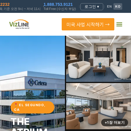
.2232
1.888.753.9121
로그인 ▾
|
|
EN
KO
 기준 오전 9시 ~ 저녁 11시
Toll Free (수신자 부담)
미국 사업 시작하기 →
EL SEGUNDO,
CA
THE
+1장 더보기