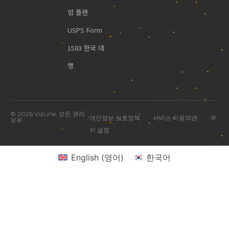
엄 플랜
USPS Form
1583 한국 대
행
© 2026 VizLine. 모든 권리
|
|
개인정보 보호정책
서비스 이용약관
쿠
보유.
키 설정
English
(
영어
)
한국어
미국 진출 관련 궁금한 점을 물어보세요.