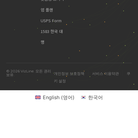
엄 플랜
USPS Form
1583 한국 대
행
© 2026 VizLine. 모든 권리
|
|
개인정보 보호정책
서비스 이용약관
쿠
보유.
키 설정
English
(
영어
)
한국어
미국 진출 관련 궁금한 점을 물어보세요.