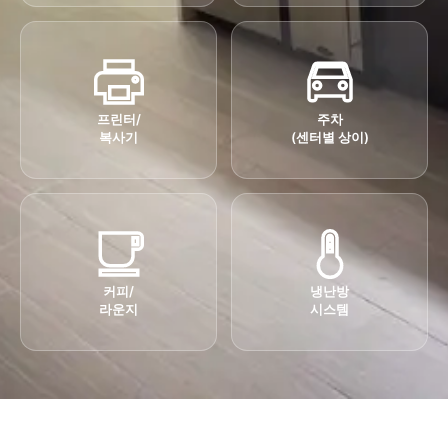
프린터/
주차
복사기
(센터별 상이)
커피/
냉난방
라운지
시스템