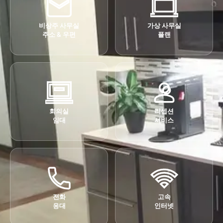
비상주 사무실
가상 사무실
주소 & 우편
플랜
회의실
리셉션
임대
서비스
전화
고속
응대
인터넷