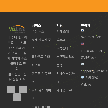
서비스
지원
연락처
가상 주소
회사 소개
미국 내 한국어
070.7663.2232
실제 사업자 주
블로그
비즈니스 인프
라 서비스 #1
소
고객센터
1.888.753.9121
가상 주소 · 실
클라우드 전화
개인정보 보호
(Toll-Free)
제 사업자 주소
· 클라우드 전
& PBX
정책
화
support@vizline.
핸드폰 인증 번
서비스 이용약
셀러 인증 · 법
카카오톡:
인 설립 지원
호
관
VizLine
전화 응대 서비
가격 & 플랜
스
맞춤형 프리미