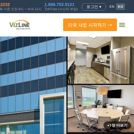
.2232
1.888.753.9121
로그인 ▾
|
|
EN
KO
 기준 오전 9시 ~ 저녁 11시
Toll Free (수신자 부담)
미국 사업 시작하기 →
+1장 더보기