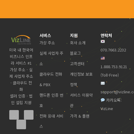
서비스
지원
연락처
가상 주소
회사 소개
미국 내 한국어
070.7663.2232
실제 사업자 주
블로그
비즈니스 인프
라 서비스 #1
소
고객센터
1.888.753.9121
가상 주소 · 실
클라우드 전화
개인정보 보호
(Toll-Free)
제 사업자 주소
· 클라우드 전
& PBX
정책
화
support@vizline.
핸드폰 인증 번
서비스 이용약
셀러 인증 · 법
카카오톡:
인 설립 지원
호
관
VizLine
전화 응대 서비
가격 & 플랜
스