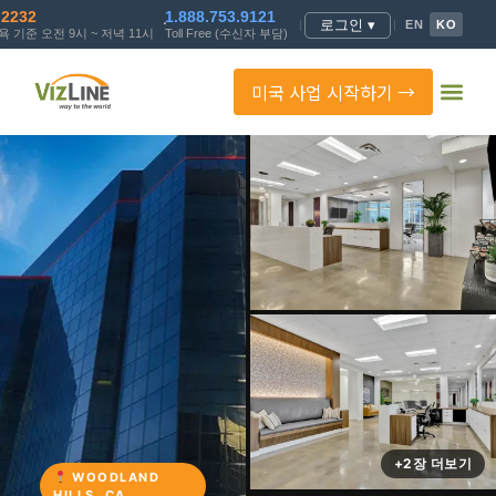
.2232
1.888.753.9121
로그인 ▾
|
|
EN
KO
 기준 오전 9시 ~ 저녁 11시
Toll Free (수신자 부담)
미국 사업 시작하기 →
+2장 더보기
WOODLAND
HILLS, CA