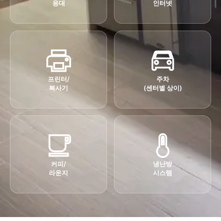
응대
인터넷
프린터/
주차
복사기
(센터별 상이)
커피/
냉난방
라운지
시스템