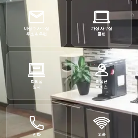
비상주 사무실
가상 사무실
주소 & 우편
플랜
회의실
리셉션
임대
서비스
전화
고속